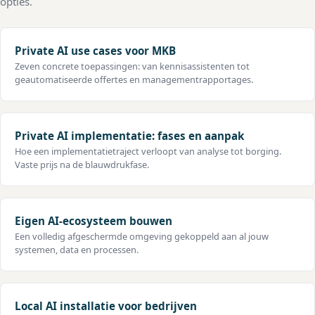
opties.
en cybersecurity, wat betekent dat we Private AI
implementeren met een solide security-fundament.
Geen rapport dat in een la verdwijnt.
Private AI use cases voor MKB
Zeven concrete toepassingen: van kennisassistenten tot
geautomatiseerde offertes en managementrapportages.
Private AI implementatie: fases en aanpak
Hoe een implementatietraject verloopt van analyse tot borging.
Vaste prijs na de blauwdrukfase.
Eigen AI-ecosysteem bouwen
Een volledig afgeschermde omgeving gekoppeld aan al jouw
systemen, data en processen.
Local AI installatie voor bedrijven