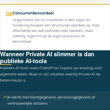
06
Concurrentievoordeel
Organisaties die nu investeren in een eigen AI-
fundering bouwen een structureel voordeel op. Niet
afhankelijk van wat publieke tools toelaten, maar
volledig ingericht op de eigen processen en
kennisbase.
Wanneer Private AI slimmer is dan
publieke AI-tools
Publieke AI-tools zoals ChatGPT en Copilot zijn krachtig voor
algemene taken. Maar er zijn situaties waarbij Private AI de
betere keuze is.
Je werkt met klantgegevens, persoonsgegevens of
vertrouwelijke dossiers