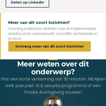
Delen op LinkedIn
Meer van dit soort inzichten?
Ontvang praktische artikelen over AI-implementatie,
shadow AI en cybersecurity voor MKB, rechtstreeks in
je inbox.
Ontvang meer van dit soort inzichten
Meer weten over dit
onderwerp?
Plan een korte verkenning van 30 minuten. Wij kijken
welk pad past: AI & security‑programma of een
Private AI‑omgeving bouwen.