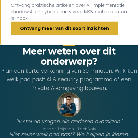
Ontvang praktische artikelen over AI-implementatie,
shadow AI en cybersecurity voor MKB, rechtstreeks in
je inbox.
Ontvang meer van dit soort inzichten
Meer weten over dit
onderwerp?
Plan een korte verkenning van 30 minuten. Wij kijken
welk pad past: AI & security‑programma of een
Private AI‑omgeving bouwen.
"Ik stel de vragen die anderen overslaan."
Jasper Thijssen · TechSolv
Niet zeker welk pad past? We helpen je kiezen: