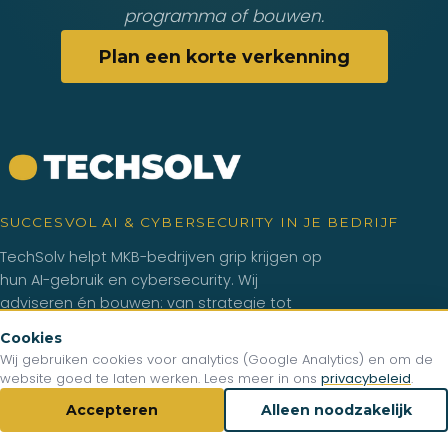
programma of bouwen.
Plan een korte verkenning
SUCCESVOL AI & CYBERSECURITY IN JE BEDRIJF
TechSolv helpt MKB-bedrijven grip krijgen op
hun AI-gebruik en cybersecurity. Wij
adviseren én bouwen: van strategie tot
werkende oplossing.
Cookies
Wij gebruiken cookies voor analytics (Google Analytics) en om de
website goed te laten werken. Lees meer in ons
privacybeleid
.
DOORLOPEND PROGRAMMA
Accepteren
Alleen noodzakelijk
AI & security-programma