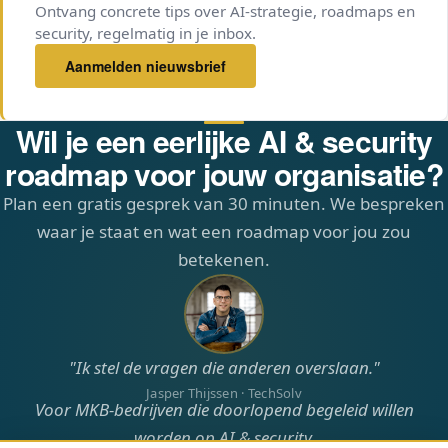
Ontvang concrete tips over AI-strategie, roadmaps en
losstaand product afnemen, maar de meeste
security, regelmatig in je inbox.
organisaties kiezen ervoor om de begeleiding door
te zetten zodat de roadmap ook daadwerkelijk
Aanmelden nieuwsbrief
wordt uitgevoerd.
Wil je een eerlijke AI & security
roadmap voor jouw organisatie?
Plan een gratis gesprek van 30 minuten. We bespreken
waar je staat en wat een roadmap voor jou zou
betekenen.
"Ik stel de vragen die anderen overslaan."
Jasper Thijssen · TechSolv
Voor MKB-bedrijven die doorlopend begeleid willen
worden op AI & security.