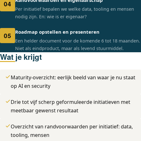
Randvoorwaarden en eigenaarschap
04
Per initiatief bepalen we welke data, tooling en mensen
nodig zijn. En: wie is er eigenaar?
Roadmap opstellen en presenteren
05
Een helder document voor de komende 6 tot 18 maanden.
Niet als eindproduct, maar als levend stuurmiddel.
Wat je krijgt
Maturity-overzicht: eerlijk beeld van waar je nu staat
op AI en security
Drie tot vijf scherp geformuleerde initiatieven met
meetbaar gewenst resultaat
Overzicht van randvoorwaarden per initiatief: data,
tooling, mensen