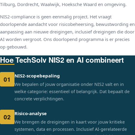
Tilburg, Dordrecht, Waalwijk, Hoeksche Waard en omgeving.
NIS2-compliance is geen eenmalig project. Het vraagt
doorlopende aandacht voor risicobeheersing, bewustwording en
aanpassing aan nieuwe dreigingen, inclusief dreigingen die door
AI worden vergroot. Ons doorlopend programma is er precies
op gebouwd.
Hoe TechSolv NIS2 en AI combineert
NIS2-scopebepaling
01
We bepalen of jouw organisatie onder NIS2 valt en in
welke categorie: essentieel of belangrijk. Dat bepaalt de
concrete verplichtingen.
Risico-analyse
02
We brengen de dreigingen in kaart voor jouw kritieke
systemen, data en processen. Inclusief AI-gerelateerde