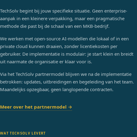
Inkomende leveranciersfacturen worden automatisch
Trends en afwijkingen worden direct gesignaleerd
uitgelezen, gecontroleerd en klaargezet voor
TechSolv begint bij jouw specifieke situatie. Geen enterprise-
VOORDELEN:
goedkeuring in het boekhoudpakket, zonder handmatige
aanpak in een kleinere verpakking, maar een pragmatische
VOORBEELD
Risicovolle communicatie vroegtijdig signaleren
invoer.
methode die past bij de schaal van een MKB-bedrijf.
De directeur vraagt: "Hoe ontwikkelde de omzet per
AVG-checks zonder externe partijen
productgroep zich de afgelopen 6 maanden vergeleken
Consistente toepassing van interne beleidsregels
We werken met open-source AI-modellen die lokaal of in een
met vorig jaar?" en krijgt direct een overzicht.
private cloud kunnen draaien, zonder licentiekosten per
VOORBEELD
gebruiker. De implementatie is modulair: je start klein en breidt
HR vraagt de AI om een arbeidscontract te checken op
uit naarmate de organisatie er klaar voor is.
afwijkingen van het standaard cao-beleid. Het systeem
markeert drie clausules die aandacht vereisen.
Via het TechSolv partnermodel blijven we na de implementatie
betrokken: updates, uitbreidingen en begeleiding van het team.
Maandelijks opzegbaar, geen langlopende contracten.
Meer over het partnermodel →
WAT TECHSOLV LEVERT