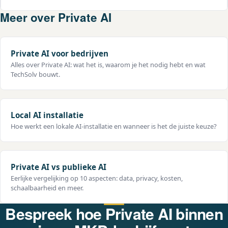
goede start, maar voor gevoelige processen of
Meer over Private AI
Ja, dat is juist het doel. TechSolv bouwt een
wanneer je minder afhankelijk wil zijn van
gebruiksvriendelijke interface zodat medewerkers
Microsoft, biedt Private AI meer controle. TechSolv
AI kunnen gebruiken zonder technische kennis. We
helpt je de twee te combineren.
verzorgen ook training en adoptie-begeleiding
Private AI voor bedrijven
zodat het team er direct mee aan de slag kan.
Alles over Private AI: wat het is, waarom je het nodig hebt en wat
TechSolv bouwt.
Local AI installatie
Hoe werkt een lokale AI-installatie en wanneer is het de juiste keuze?
Private AI vs publieke AI
Eerlijke vergelijking op 10 aspecten: data, privacy, kosten,
schaalbaarheid en meer.
Bespreek hoe Private AI binnen